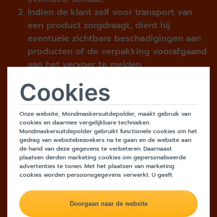
Indien de klant zelf voor transport van
een product zorgdraagt, dient hij
eventuele zichtbare beschadigingen aan
producten of de verpakking voorafgaand
aan het vervoer te melden
aan Mondmaskers uit de polder, bij
Cookies
gebreke waarvan Mondmaskers uit de
polder niet aansprakelijk kan worden
Onze website, Mondmaskersuitdepolder, maakt gebruik van
gehouden voor eventuele schade.
cookies en daarmee vergelijkbare technieken.
Mondmaskersuitdepolder gebruikt functionele cookies om het
Bewaring
gedrag van websitebezoekers na te gaan en de website aan
de hand van deze gegevens te verbeteren. Daarnaast
plaatsen derden marketing cookies om gepersonaliseerde
Indien de klant bestelde producten pas
advertenties te tonen. Met het plaatsen van marketing
later afneemt dan de overeengekomen
cookies worden persoonsgegevens verwerkt. U geeft
toestemming voor deze verwerking wanneer u op 'doorgaan
leveringsdatum, is het risico van een
naar de website' klikt. Wilt u niet alle cookies accepteren?
eventueel kwaliteitsverlies geheel voor de
Dan kunt u dit op ieder moment aanpassen in de
instellingen
.
Lees voor meer informatie onze
privacy- en cookieverklaring
.
klant.