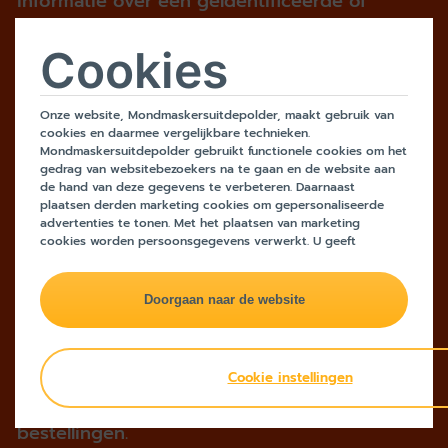
informatie over een geïdentificeerde of
identificeerbare natuurlijke persoon; als
identificeerbaar wordt beschouwd een
Cookies
natuurlijke persoon die direct of indirect kan
worden geïdentificeerd, met name aan de
Onze website, Mondmaskersuitdepolder, maakt gebruik van
hand van een identificator zoals een naam,
cookies en daarmee vergelijkbare technieken.
Mondmaskersuitdepolder gebruikt functionele cookies om het
een identificatienummer, locatiegegevens, een
gedrag van websitebezoekers na te gaan en de website aan
online identificator of een of meer elementen
de hand van deze gegevens te verbeteren. Daarnaast
plaatsen derden marketing cookies om gepersonaliseerde
die kenmerkend zijn voor de fysieke,
advertenties te tonen. Met het plaatsen van marketing
fysiologische, genetische, psychische,
cookies worden persoonsgegevens verwerkt. U geeft
toestemming voor deze verwerking wanneer u op 'doorgaan
economische, culturele of sociale identiteit.
naar de website' klikt. Wilt u niet alle cookies accepteren?
De persoonsgegevens die op de website
Dan kunt u dit op ieder moment aanpassen in de
instellingen
.
Lees voor meer informatie onze
privacy- en cookieverklaring
.
worden verzameld worden hoofdzakelijk
gebruikt door de beheerder voor het
onderhouden van relaties met u en indien aan
Cookie instellingen
de orde voor het verwerken van uw
bestellingen.