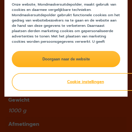
Onze website, Mondmaskersuitdepolder, maakt gebruik van
cookies en daarmee vergelijkbare technieken.
Uitverkocht
Mondmaskersuitdepolder gebruikt functionele cookies om het
gedrag van websitebezoekers na te gaan en de website aan
SKU:
NM20BLWEB
Categorie:
Mondmaskers
de hand van deze gegevens te verbeteren. Daarnaast
plaatsen derden marketing cookies om gepersonaliseerde
advertenties te tonen. Met het plaatsen van marketing
cookies worden persoonsgegevens verwerkt. U geeft
Aanvullende informatie
toestemming voor deze verwerking wanneer u op 'doorgaan
naar de website' klikt. Wilt u niet alle cookies accepteren?
Beoordelingen (0)
Dan kunt u dit op ieder moment aanpassen in de
instellingen
.
Lees voor meer informatie onze
privacy- en cookieverklaring
.
Aanvullende informatie
Cookie instellingen
Gewicht
1000 g
Afmetingen