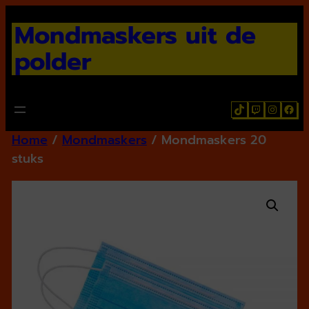
Ga
Mondmaskers uit de
naar
de
polder
inhoud
TikTok
Twitch
Instagr
Face
Home
/
Mondmaskers
/ Mondmaskers 20
stuks