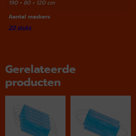
190 × 80 × 120 cm
Aantal maskers
20 stuks
Gerelateerde
producten