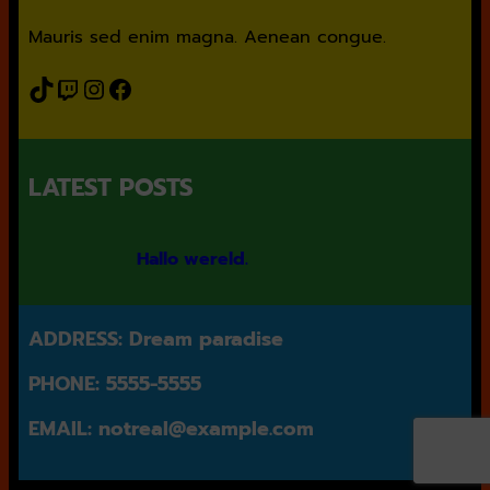
Mauris sed enim magna. Aenean congue.
TikTok
Twitch
Instagram
Facebook
LATEST POSTS
Hallo wereld.
ADDRESS: Dream paradise
PHONE: 5555-5555
EMAIL: notreal@example.com