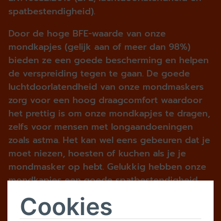
spatbestendigheid).
Door de hoge BFE-waarde van onze
mondkapjes (gelijk aan of meer dan 98%)
bieden ze een goede bescherming en helpen
de verspreiding tegen te gaan. De goede
luchtdoorlatendheid van onze mondmaskers
zorg voor een hoog draagcomfort waardoor
het prettig is om onze mondkapjes te dragen,
zelfs voor mensen met longaandoeningen
zoals astma. Het kan wel eens gebeuren dat je
moet niezen, hoesten of kuchen als je je
mondmasker op hebt. Gelukkig hebben onze
mondkapjes een goede spatbestendigheid
waardoor je ook mensen om je heen
Cookies
beschermt wanneer je ons mondmasker
draagt.